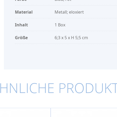
Material
Metall; eloxiert
Inhalt
1 Box
Größe
6;3 x 5 x H 5;5 cm
HNLICHE PRODUK