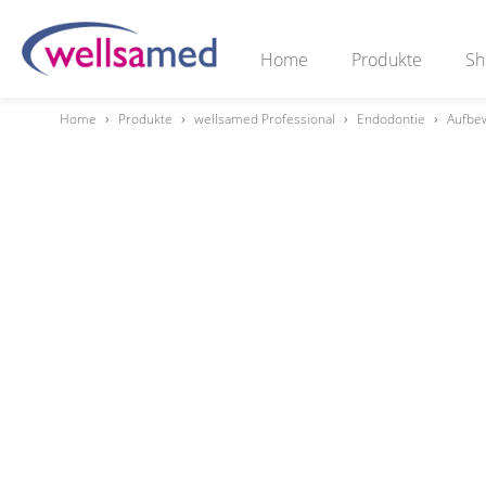
Home
Produkte
Sh
Home
›
Produkte
›
wellsamed Professional
›
Endodontie
›
Aufbew