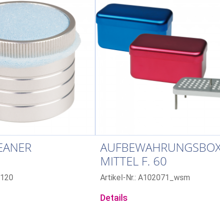
EANER
AUFBEWAHRUNGSBO
MITTEL F. 60
c120
Artikel-Nr.: A102071_wsm
Details