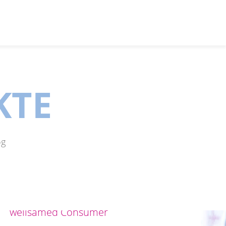
KTE
og
wellsamed Consumer