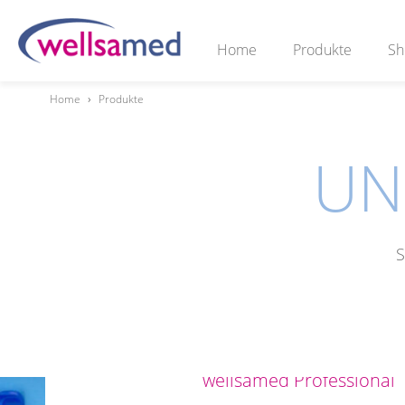
Home
Produkte
Sh
Home
›
Produkte
UN
S
wellsamed Professional