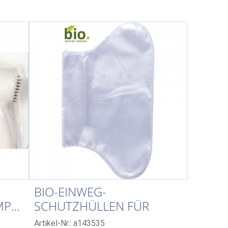
BIO-EINWEG-
MPEN-
SCHUTZHÜLLEN FÜR
LAMPENGRIFFE, T-STYLE
Artikel-Nr.: a143535