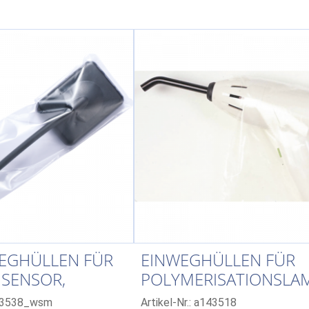
WEGHÜLLEN FÜR
EINWEGHÜLLEN FÜR
SENSOR,
POLYMERISATIONSLA
D
HANDGRIFF
143538_wsm
Artikel-Nr.: a143518