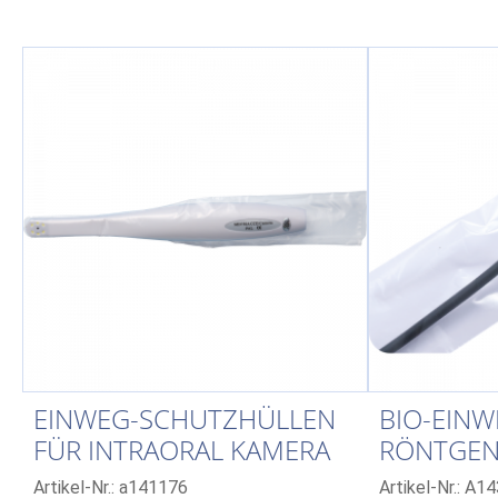
EINWEG-SCHUTZHÜLLEN
BIO-EIN
FÜR INTRAORAL KAMERA
RÖNTGEN
STANDAR
Artikel-Nr.: a141176
Artikel-Nr.: A