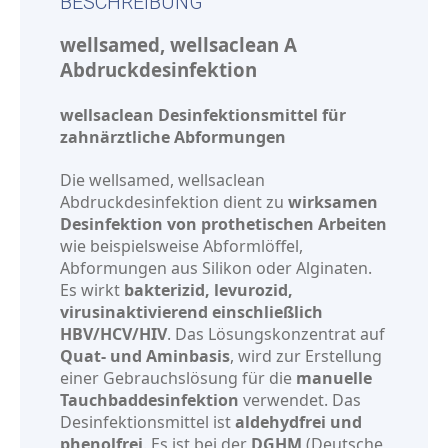
BESCHREIBUNG
wellsamed, wellsaclean A
Abdruckdesinfektion
wellsaclean Desinfektionsmittel für
zahnärztliche Abformungen
Die wellsamed, wellsaclean
Abdruckdesinfektion dient zu
wirksamen
Desinfektion von prothetischen Arbeiten
wie beispielsweise Abformlöffel,
Abformungen aus Silikon oder Alginaten.
Es wirkt
bakterizid, levurozid,
virusinaktivierend einschließlich
HBV/HCV/HIV
. Das Lösungskonzentrat auf
Quat- und Aminbasis
, wird zur Erstellung
einer Gebrauchslösung für die
manuelle
Tauchbaddesinfektion
verwendet. Das
Desinfektionsmittel ist
aldehydfrei und
phenolfrei
. Es ist bei der
DGHM
(Deutsche