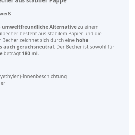
her aus stabiler Pappe
 weiß
e
umweltfreundliche Alternative
zu einem
becher besteht aus stabilem Papier und die
r Becher zeichnet sich durch eine
hohe
s auch geruchsneutral
. Der Becher ist sowohl für
e
beträgt
180 ml
.
lyethylen)-Innenbeschichtung
der