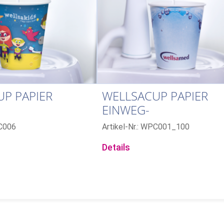
P PAPIER
WELLSACUP PAPIER
EINWEG-
LBECHER, 1.000
MUNDSPÜLBECHER, 1
PC006
Artikel-Nr.: WPC001_100
ELLSAKIDS
STÜCK: BUBBLE
Details