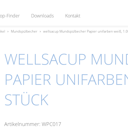
op-Finder
Downloads
Kontakt
ikel
›
Mundspülbecher
›
wellsacup Mundspülbecher Papier unifarben weiß, 1.0
WELLSACUP MUN
PAPIER UNIFARBEN 
TÜCK
Artikelnummer:
WPC017