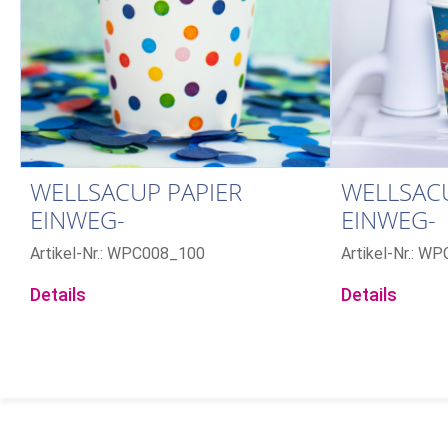
WELLSACUP PAPIER
WELLSACU
EINWEG-
EINWEG-
MUNDSPÜLBECHER, 100
MUNDSPÜ
Artikel-Nr.: WPC008_100
Artikel-Nr.: W
STÜCK: PUNKTE
STÜCK: W
Details
Details