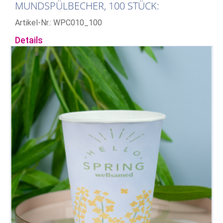
MUNDSPÜLBECHER, 100 STÜCK:
ZÄHNCHEN
Artikel-Nr.: WPC010_100
Details