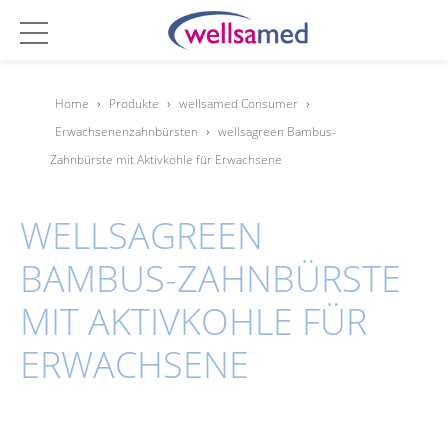
Home
›
Produkte
›
wellsamed Consumer
›
Erwachsenenzahnbürsten
›
wellsagreen Bambus-
Zahnbürste mit Aktivkohle für Erwachsene
WELLSAGREEN
BAMBUS-ZAHNBÜRSTE
MIT AKTIVKOHLE FÜR
ERWACHSENE