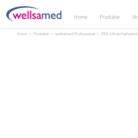
Home
Produkte
Sh
Home
›
Produkte
›
wellsamed Professional
›
ZEG-Ultraschallspitz