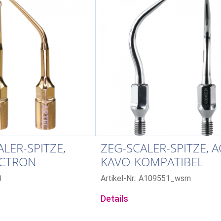
LER-SPITZE,
ZEG-SCALER-SPITZE, A
ECTRON-
KAVO-KOMPATIBEL
BEL
3
Artikel-Nr.: A109551_wsm
Details