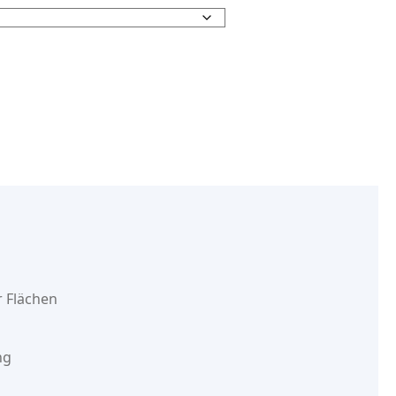
r Flächen
ng