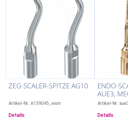
ZEG-SCALER-SPITZE AG10
ENDO-SCA
AUE3, M
KOMPATI
Artikel-Nr.: A139045_wsm
Artikel-Nr.: aue
Details
Details