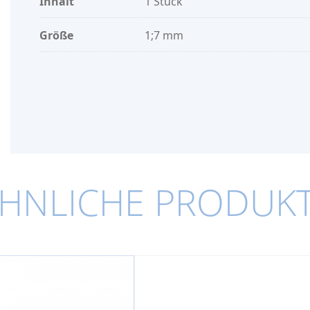
Inhalt
1 Stück
Größe
1;7 mm
HNLICHE PRODUK