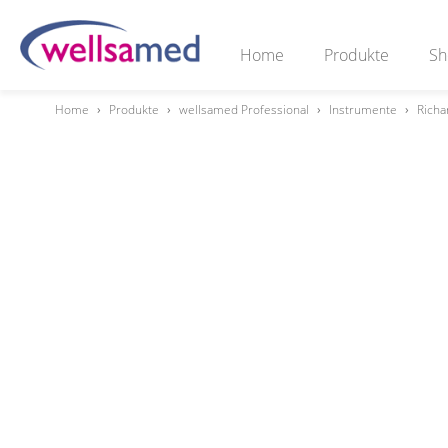
Home
Produkte
Sh
Home
›
Produkte
›
wellsamed Professional
›
Instrumente
›
Richa