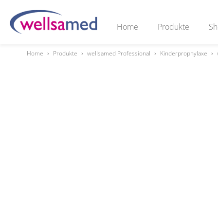
Home
Produkte
Sh
Home
›
Produkte
›
wellsamed Professional
›
Kinderprophylaxe
›