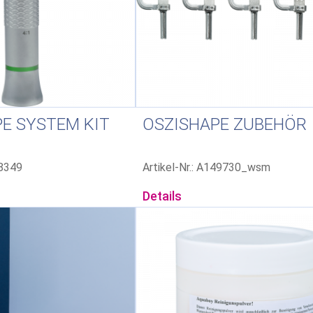
E SYSTEM KIT
OSZISHAPE ZUBEHÖR
48349
Artikel-Nr.: A149730_wsm
Details