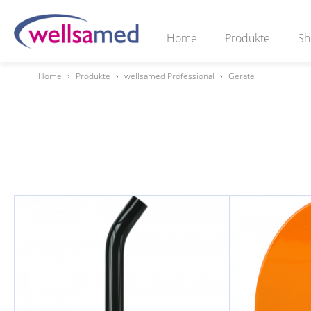
Home
Produkte
Sh
Home
›
Produkte
›
wellsamed Professional
›
Geräte