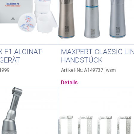
 F1 ALGINAT-
MAXPERT CLASSIC LI
GERÄT
HANDSTÜCK
01999
Artikel-Nr.: A149737_wsm
Details