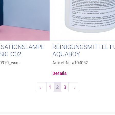
ISATIONSLAMPE
REINIGUNGSMITTEL F
SIC C02
AQUABOY
130970_wsm
Artikel-Nr.: a104052
Details
←
1
2
3
→