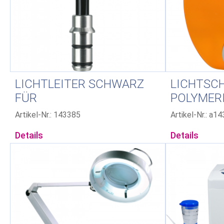
LICHTLEITER SCHWARZ
LICHTSC
FÜR
POLYMER
POLYMERISATIONSLAMPE
LED C01
Artikel-Nr.: 143385
Artikel-Nr.: a1
LED C01
Details
Details